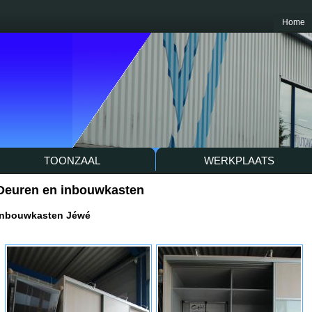
Home
TOONZAAL
WERKPLAATS
Deuren en inbouwkasten
Inbouwkasten Jéwé