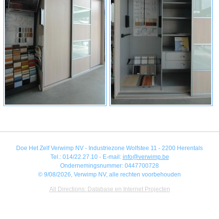
Doe Het Zelf Verwimp NV - Industriezone Wolfstee 11 - 2200 Herentals
Tel.: 014/22.27.10 - E-mail:
info@verwimp.be
Ondernemingsnummer: 0447700728
© 9/08/2026, Verwimp NV, alle rechten voorbehouden
All Directions: Database en Internet Projecten