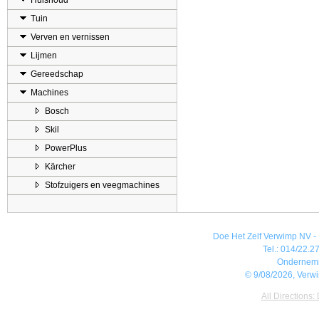
Huishoud
Tuin
Verven en vernissen
Lijmen
Gereedschap
Machines
Bosch
Skil
PowerPlus
Kärcher
Stofzuigers en veegmachines
Doe Het Zelf Verwimp NV - 
Tel.: 014/22.27
Ondernem
© 9/08/2026, Verw
All Directions: