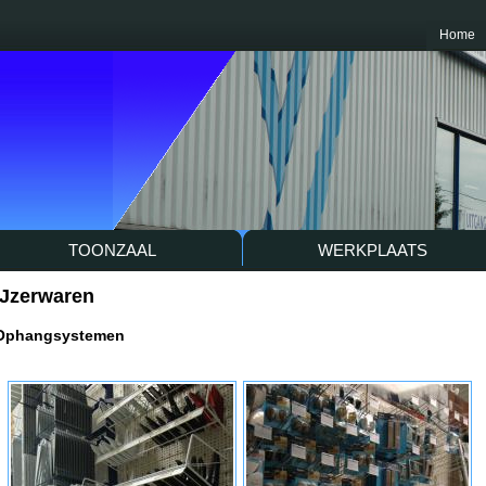
Home
TOONZAAL
WERKPLAATS
IJzerwaren
Ophangsystemen