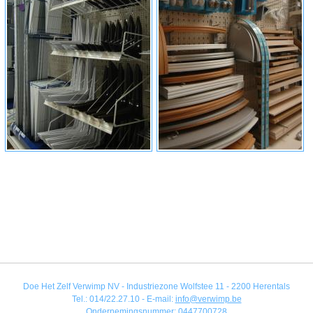
Doe Het Zelf Verwimp NV - Industriezone Wolfstee 11 - 2200 Herentals
Tel.: 014/22.27.10 - E-mail:
info@verwimp.be
Ondernemingsnummer: 0447700728