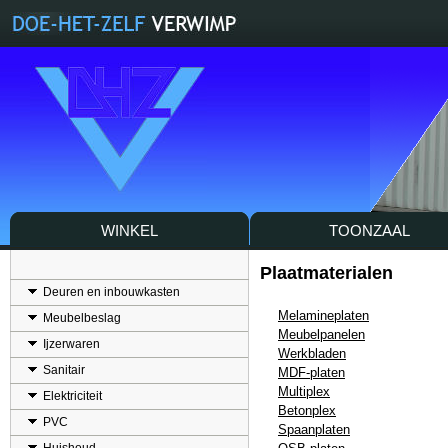
WINKEL
TOONZAAL
Plaatmaterialen
Deuren en inbouwkasten
Melamineplaten
Meubelbeslag
Meubelpanelen
Ijzerwaren
Werkbladen
Sanitair
MDF-platen
Multiplex
Elektriciteit
Betonplex
PVC
Spaanplaten